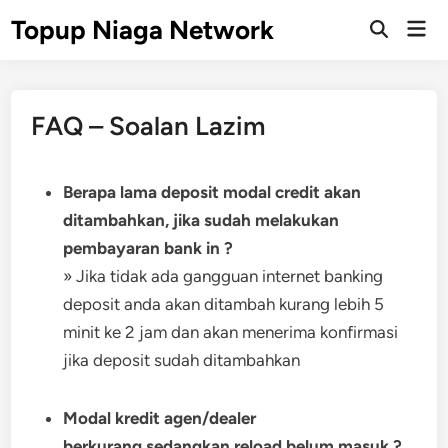
Skip
Topup Niaga Network
Mai
to
Open
Men
Search
content
FAQ – Soalan Lazim
Berapa lama deposit modal credit akan
ditambahkan, jika sudah melakukan
pembayaran bank in ?
» Jika tidak ada gangguan internet banking
deposit anda akan ditambah kurang lebih 5
minit ke 2 jam dan akan menerima konfirmasi
jika deposit sudah ditambahkan
Modal kredit agen/dealer
berkurang,sedangkan reload belum masuk ?