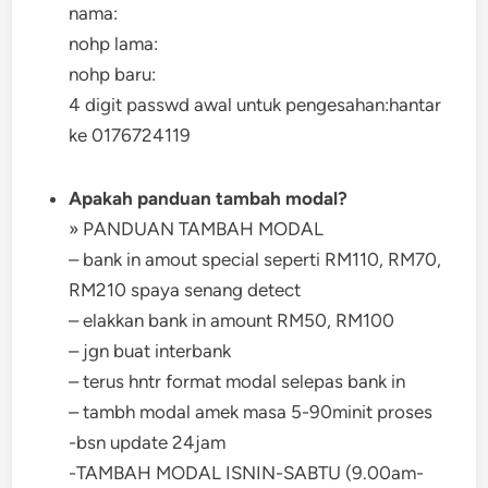
nama:
nohp lama:
nohp baru:
4 digit passwd awal untuk pengesahan:hantar
ke 0176724119
Apakah panduan tambah modal?
» PANDUAN TAMBAH MODAL
– bank in amout special seperti RM110, RM70,
RM210 spaya senang detect
– elakkan bank in amount RM50, RM100
– jgn buat interbank
– terus hntr format modal selepas bank in
– tambh modal amek masa 5-90minit proses
-bsn update 24jam
-TAMBAH MODAL ISNIN-SABTU (9.00am-