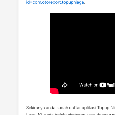
id=com.otoreport.topupniaga
.
Sekiranya anda sudah daftar aplikasi Topup N
Level 10, anda boleh whatsapp saya dengan m