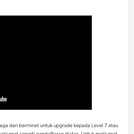
iaga dan berminat untuk upgrade kepada Level 7 atau
aklumat seperti pendaftaran diatas. Untuk maklumat