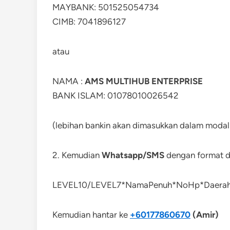
MAYBANK: 501525054734
CIMB: 7041896127
atau
NAMA :
AMS MULTIHUB ENTERPRISE
BANK ISLAM: 01078010026542
(lebihan bankin akan dimasukkan dalam modal
2. Kemudian
Whatsapp/SMS
dengan format d
LEVEL10/LEVEL7*NamaPenuh*NoHp*Daerah*
Kemudian hantar ke
+60177860670
(Amir)