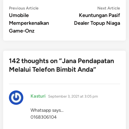
Post
Previous
Nex
Previous Article
Next Article
article:
artic
Umobile
Keuntungan Pasif
navigation
Memperkenalkan
Dealer Topup Niaga
Game-Onz
142 thoughts on “
Jana Pendapatan
Melalui Telefon Bimbit Anda
”
says:
Kasturi
September 3, 2021 at 3:05 pm
Whatsapp says…
0168306104