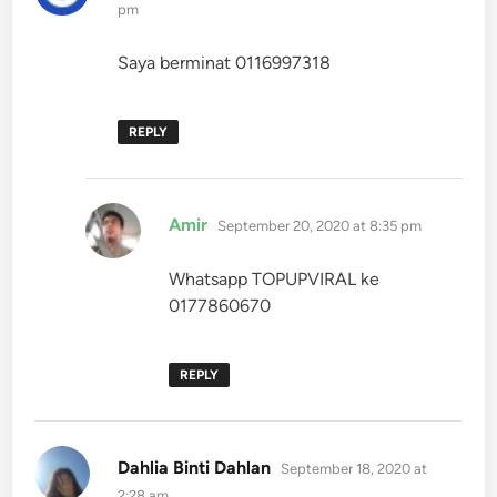
pm
Saya berminat 0116997318
REPLY
says:
Amir
September 20, 2020 at 8:35 pm
Whatsapp TOPUPVIRAL ke
0177860670
REPLY
says:
Dahlia Binti Dahlan
September 18, 2020 at
2:28 am