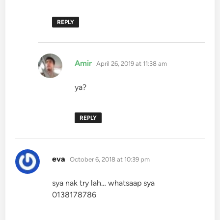
REPLY
says:
Amir
April 26, 2019 at 11:38 am
ya?
REPLY
says:
eva
October 6, 2018 at 10:39 pm
sya nak try lah… whatsaap sya
0138178786