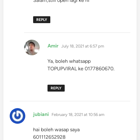
Salam,still open lagi ke ni
REPLY
says:
Amir
July 18, 2021 at 6:57 pm
Ya, boleh whatsapp
TOPUPVIRAL ke 0177860670.
REPLY
says:
jubiani
February 18, 2021 at 10:56 am
hai boleh wasap saya
601112652928