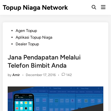
Skip
Topup Niaga Network
Mai
to
Open
Men
Search
content
Posted
Agen Topup
in
Aplikasi Topup Niaga
Dealer Topup
Jana Pendapatan Melalui
Telefon Bimbit Anda
by
Amir
•
December 17, 2016
•
142