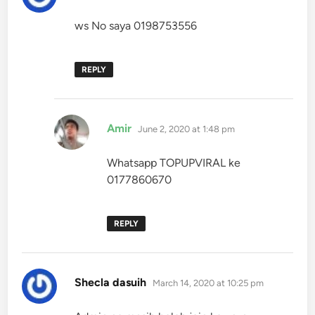
ws No saya 0198753556
REPLY
says:
Amir
June 2, 2020 at 1:48 pm
Whatsapp TOPUPVIRAL ke
0177860670
REPLY
says:
Shecla dasuih
March 14, 2020 at 10:25 pm