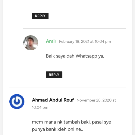
REPLY
says:
Amir
February 18, 2021 at 10:04 pm
Baik saya dah Whatsapp ya.
REPLY
says:
Ahmad Abdul Rouf
November 28, 2020 at
10:04 pm
mcm mana nk tambah baki. pasal sye
punya bank xleh online..