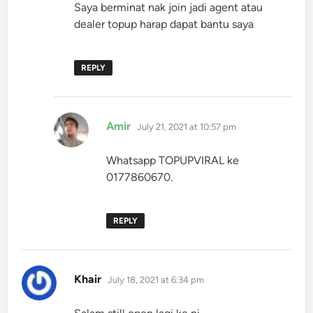
Saya berminat nak join jadi agent atau
dealer topup harap dapat bantu saya
REPLY
says:
Amir
July 21, 2021 at 10:57 pm
Whatsapp TOPUPVIRAL ke
0177860670.
REPLY
says:
Khair
July 18, 2021 at 6:34 pm