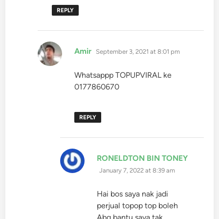
REPLY
says:
Amir
September 3, 2021 at 8:01 pm
Whatsappp TOPUPVIRAL ke
0177860670
REPLY
RONELDTON BIN TONEY
says:
January 7, 2022 at 8:39 am
Hai bos saya nak jadi
perjual topop top boleh
Abg bantu saya tak