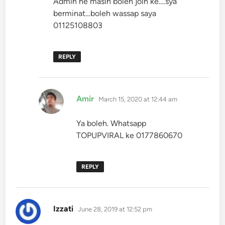
Admin ne masih boleh join ke….sya
berminat…boleh wassap saya
01125108803
REPLY
says:
Amir
March 15, 2020 at 12:44 am
Ya boleh. Whatsapp
TOPUPVIRAL ke 0177860670
REPLY
says:
Izzati
June 28, 2019 at 12:52 pm