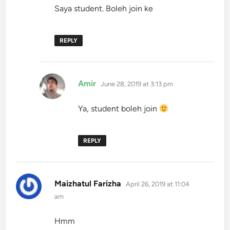
Saya student. Boleh join ke
REPLY
says:
Amir
June 28, 2019 at 3:13 pm
Ya, student boleh join
REPLY
says:
Maizhatul Farizha
April 26, 2019 at 11:04
am
Hmm