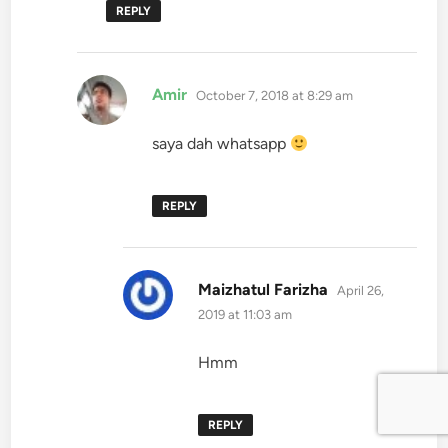
REPLY
says:
Amir
October 7, 2018 at 8:29 am
saya dah whatsapp
REPLY
says:
Maizhatul Farizha
April 26,
2019 at 11:03 am
Hmm
REPLY