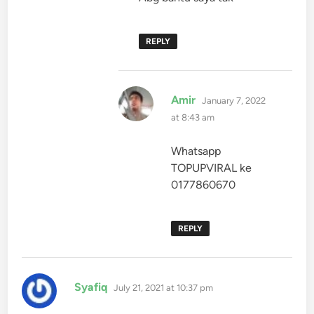
REPLY
says:
Amir
January 7, 2022
at 8:43 am
Whatsapp
TOPUPVIRAL ke
0177860670
REPLY
says:
Syafiq
July 21, 2021 at 10:37 pm