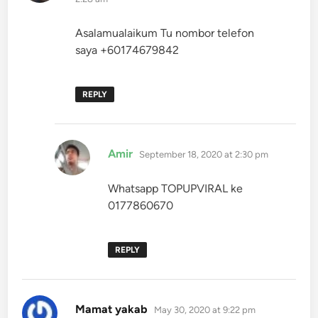
Asalamualaikum Tu nombor telefon
saya +60174679842
REPLY
says:
Amir
September 18, 2020 at 2:30 pm
Whatsapp TOPUPVIRAL ke
0177860670
REPLY
says:
Mamat yakab
May 30, 2020 at 9:22 pm