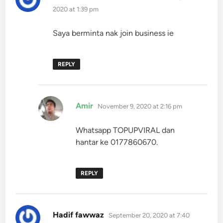
2020 at 1:39 pm
Saya berminta nak join business ie
REPLY
says:
Amir
November 9, 2020 at 2:16 pm
Whatsapp TOPUPVIRAL dan
hantar ke 0177860670.
REPLY
says:
Hadif fawwaz
September 20, 2020 at 7:40