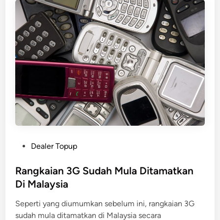
a
w
a
r
k
a
n
P
e
l
a
n
P
Dealer Topup
Y
o
E
s
Rangkaian 3G Sudah Mula Ditamatkan
S
t
Di Malaysia
I
e
n
Seperti yang diumumkan sebelum ini, rangkaian 3G
d
f
sudah mula ditamatkan di Malaysia secara
i
i