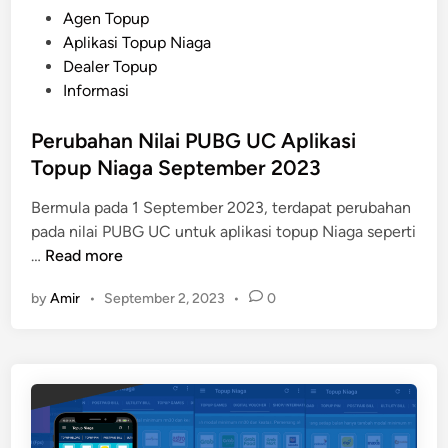
P
Agen Topup
k
o
Aplikasi Topup Niaga
a
s
Dealer Topup
n
t
Informasi
M
e
o
d
Perubahan Nilai PUBG UC Aplikasi
b
i
Topup Niaga September 2023
i
n
l
Bermula pada 1 September 2023, terdapat perubahan
e
pada nilai PUBG UC untuk aplikasi topup Niaga seperti
P
P
…
Read more
r
e
i
by
Amir
•
September 2, 2023
•
0
r
n
u
t
b
e
a
r
h
P
a
a
n