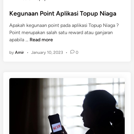
r
u
t
2
p
e
Kegunaan Point Aplikasi Topup Niaga
0
N
d
Apakah kegunaan point pada aplikasi Topup Niaga ?
2
i
i
Point merupakan salah satu reward atau ganjaran
3
a
n
K
apabila …
Read more
g
e
a
by
Amir
•
January 10, 2023
•
0
g
D
u
i
n
A
a
p
a
p
n
l
P
e
o
A
i
p
n
p
t
S
A
t