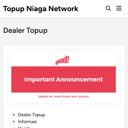
Skip
Topup Niaga Network
Mai
to
Open
Men
Search
content
Dealer Topup
P
Dealer Topup
o
Informasi