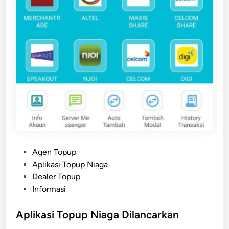
V
o
u
c
h
e
r
P
I
N
P
Agen Topup
o
Aplikasi Topup Niaga
s
Dealer Topup
t
Informasi
e
d
Aplikasi Topup Niaga Dilancarkan
i