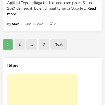
Aplikasi Topup Niaga telah dilancarkan pada 15 Jun
n
A
2021 dan sudah boleh dimuat turun di Google …
Read
p
more
l
by
Amir
•
June 16, 2021
•
2
i
k
a
Posts
s
1
2
…
7
Next
i
pagination
T
o
p
Iklan
u
p
N
i
a
g
a