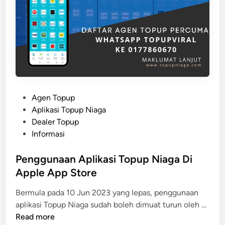
d
N
a
i
A
l
p
a
l
i
i
P
k
U
a
B
P
Agen Topup
s
G
o
Aplikasi Topup Niaga
i
U
s
Dealer Topup
T
C
t
Informasi
o
A
e
p
p
d
Penggunaan Aplikasi Topup Niaga Di
u
l
i
Apple App Store
p
i
n
N
k
Bermula pada 10 Jun 2023 yang lepas, penggunaan
i
a
P
aplikasi Topup Niaga sudah boleh dimuat turun oleh …
a
s
e
Read more
g