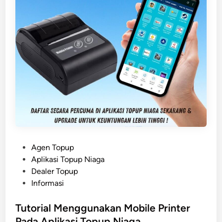
m
k
a
n
P
e
n
a
m
a
t
a
n
P
Agen Topup
P
o
Aplikasi Topup Niaga
e
s
Dealer Topup
r
t
Informasi
k
e
h
d
Tutorial Menggunakan Mobile Printer
i
i
Pada Aplikasi Topup Niaga