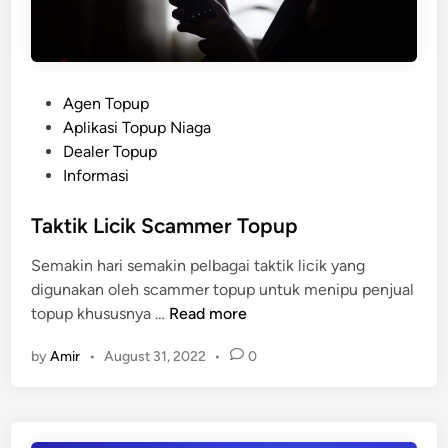
p
o
l
r
i
e
k
P
Agen Topup
a
o
Aplikasi Topup Niaga
s
s
Dealer Topup
i
t
Informasi
T
e
o
d
Taktik Licik Scammer Topup
p
i
u
Semakin hari semakin pelbagai taktik licik yang
n
p
digunakan oleh scammer topup untuk menipu penjual
N
T
topup khususnya …
Read more
i
a
a
by
Amir
•
August 31, 2022
•
0
k
g
t
a
i
k