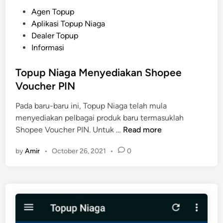
a
P
Agen Topup
D
o
Aplikasi Topup Niaga
i
s
Dealer Topup
t
t
Informasi
a
e
m
d
Topup Niaga Menyediakan Shopee
a
i
Voucher PIN
t
n
Pada baru-baru ini, Topup Niaga telah mula
k
menyediakan pelbagai produk baru termasuklah
a
T
Shopee Voucher PIN. Untuk …
Read more
n
o
D
by
Amir
•
October 26, 2021
•
0
p
i
u
M
p
a
N
l
i
a
a
y