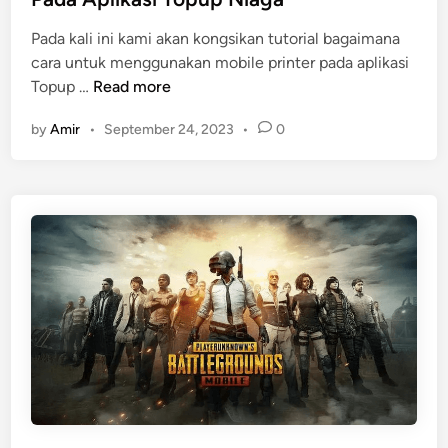
d
n
m
Pada kali ini kami akan kongsikan tutorial bagaimana
a
cara untuk menggunakan mobile printer pada aplikasi
t
T
Topup …
Read more
a
u
by
Amir
•
September 24, 2023
•
0
n
t
o
r
i
a
l
M
e
n
g
g
u
n
a