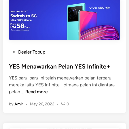
L
i
c
i
k
S
c
a
P
Dealer Topup
m
o
m
s
YES Menawarkan Pelan YES Infinite+
e
t
YES baru-baru ini telah menawarkan pelan terbaru
r
e
mereka iaitu YES Infinite+ dimana pelan ini diantara
T
d
Y
pelan …
Read more
o
i
E
p
n
by
Amir
•
May 26, 2022
•
0
S
u
M
p
e
n