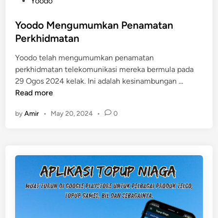
s
Yoodo
t
e
Yoodo Mengumumkan Penamatan
d
Perkhidmatan
i
Yoodo telah mengumumkan penamatan
n
perkhidmatan telekomunikasi mereka bermula pada
Y
29 Ogos 2024 kelak. Ini adalah kesinambungan …
o
Read more
o
by
Amir
•
May 20, 2024
•
0
d
o
M
e
n
g
u
m
u