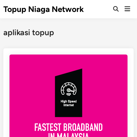
Skip
Topup Niaga Network
Mai
to
Open
Men
Search
content
aplikasi topup