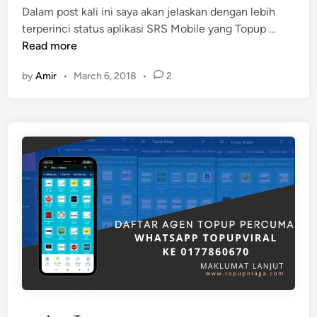
Dalam post kali ini saya akan jelaskan dengan lebih
R
d
S
terperinci status aplikasi SRS Mobile yang Topup …
S
i
t
Read more
M
n
a
o
by
Amir
•
March 6, 2018
•
2
t
b
u
i
s
l
A
e
p
l
i
k
a
s
i
S
R
S
M