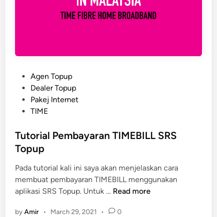
P
Agen Topup
o
Dealer Topup
s
Pakej Internet
t
TIME
e
d
Tutorial Pembayaran TIMEBILL SRS
i
Topup
n
Pada tutorial kali ini saya akan menjelaskan cara
membuat pembayaran TIMEBILL menggunakan
T
aplikasi SRS Topup. Untuk …
Read more
u
by
Amir
•
March 29, 2021
•
0
t