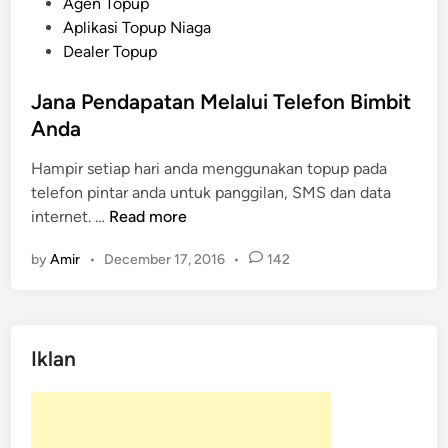
P
Agen Topup
o
o
Aplikasi Topup Niaga
b
s
Dealer Topup
i
t
l
e
Jana Pendapatan Melalui Telefon Bimbit
e
d
Anda
T
i
o
Hampir setiap hari anda menggunakan topup pada
n
p
telefon pintar anda untuk panggilan, SMS dan data
u
J
internet. …
Read more
p
a
by
Amir
•
December 17, 2016
•
142
N
n
i
a
a
P
g
e
Iklan
a
n
d
a
p