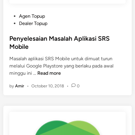
E
B
I
P
Agen Topup
L
o
Dealer Topup
L
s
S
t
Penyelesaian Masalah Aplikasi SRS
R
e
Mobile
S
d
T
Masalah aplikasi SRS Mobile untuk dimuat turun
i
o
melalui Google Playstore yang berlaku pada awal
n
p
P
minggu ini …
Read more
u
e
by
Amir
•
October 10, 2018
•
0
p
n
y
e
l
e
s
a