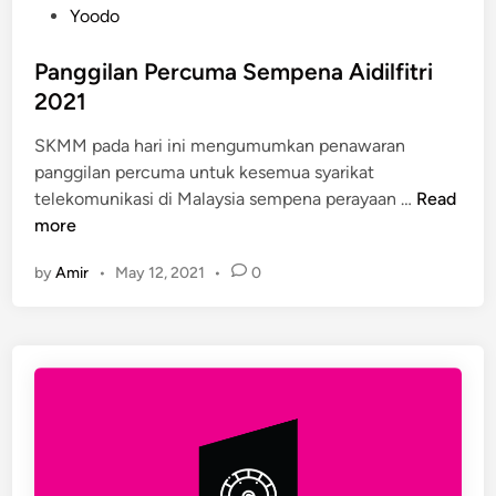
Yoodo
Panggilan Percuma Sempena Aidilfitri
2021
SKMM pada hari ini mengumumkan penawaran
panggilan percuma untuk kesemua syarikat
P
telekomunikasi di Malaysia sempena perayaan …
Read
a
more
n
by
Amir
•
May 12, 2021
•
0
g
g
i
l
a
n
P
e
r