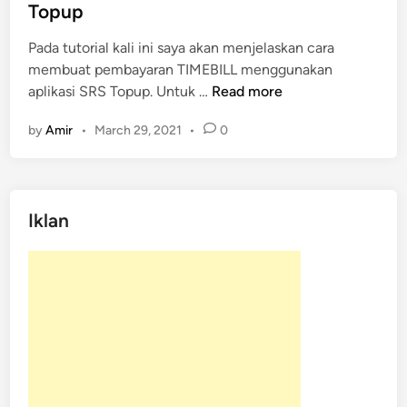
t
i
Topup
r
n
i
Pada tutorial kali ini saya akan menjelaskan cara
2
membuat pembayaran TIMEBILL menggunakan
0
T
aplikasi SRS Topup. Untuk …
Read more
2
u
by
Amir
•
March 29, 2021
•
0
1
t
o
r
i
Iklan
a
l
P
e
m
b
a
y
a