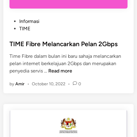
P
Informasi
o
TIME
s
t
TIME Fibre Melancarkan Pelan 2Gbps
e
Time Fibre dalam bulan ini baru sahaja melancarkan
d
pelan internet berkelajuan 2Gbps dan merupakan
i
T
penyedia servis …
Read more
n
I
by
Amir
•
October 10, 2022
•
0
M
E
F
i
b
r
e
M