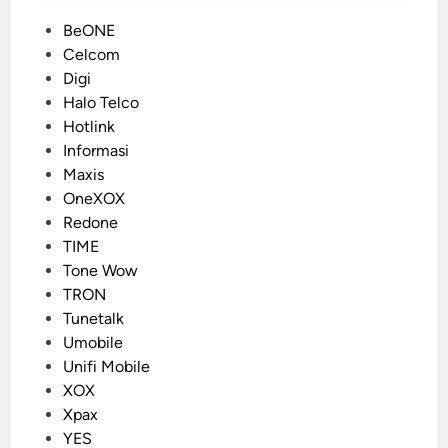
p
P
s
BeONE
o
Celcom
s
Digi
t
Halo Telco
e
Hotlink
d
Informasi
i
Maxis
n
OneXOX
Redone
TIME
Tone Wow
TRON
Tunetalk
Umobile
Unifi Mobile
XOX
Xpax
YES