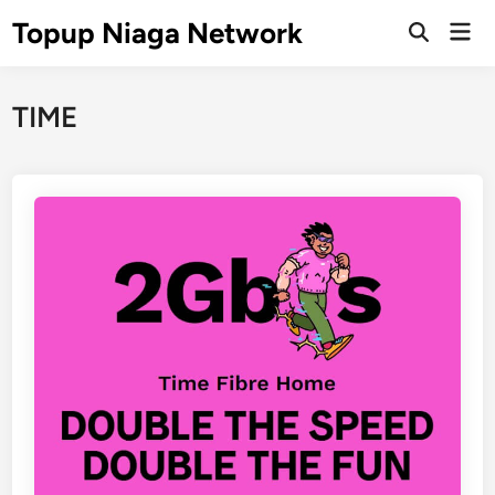
Skip
Topup Niaga Network
Mai
to
Open
Men
Search
content
TIME