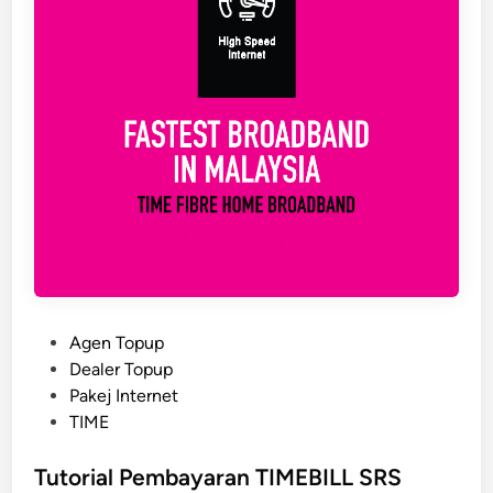
c
u
m
a
S
e
m
p
e
n
a
A
i
P
Agen Topup
d
o
Dealer Topup
i
s
Pakej Internet
l
t
TIME
f
e
i
d
Tutorial Pembayaran TIMEBILL SRS