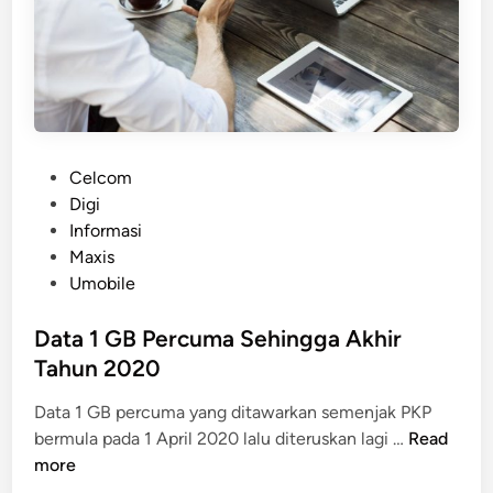
r
l
k
a
a
y
n
s
P
i
e
a
l
P
Celcom
a
o
Digi
n
s
Informasi
T
t
Maxis
a
e
Umobile
n
d
p
i
Data 1 GB Percuma Sehingga Akhir
a
n
Tahun 2020
H
a
Data 1 GB percuma yang ditawarkan semenjak PKP
D
d
bermula pada 1 April 2020 lalu diteruskan lagi …
Read
a
more
t