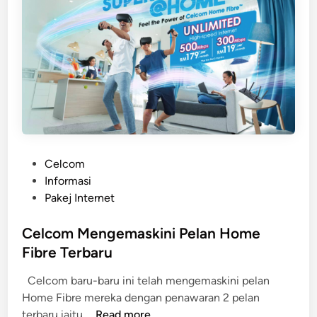
i
i
n
2
g
0
a
2
n
1
P
r
i
h
a
P
Celcom
t
o
Informasi
i
s
Pakej Internet
n
t
C
e
Celcom Mengemaskini Pelan Home
e
d
Fibre Terbaru
l
i
Celcom baru-baru ini telah mengemaskini pelan
c
n
Home Fibre mereka dengan penawaran 2 pelan
o
C
terbaru iaitu …
Read more
m