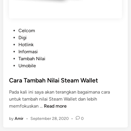
e
l
a
n
H
P
Celcom
o
o
Digi
m
s
Hotlink
e
t
Informasi
F
e
Tambah Nilai
i
d
Umobile
b
i
r
n
Cara Tambah Nilai Steam Wallet
e
Pada kali ini saya akan terangkan bagaimana cara
T
untuk tambah nilai Steam Wallet dan lebih
e
C
memfokuskan …
Read more
r
a
b
by
Amir
•
September 28, 2020
•
0
r
a
a
r