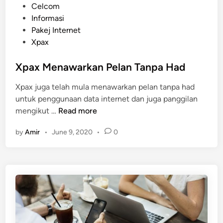
k
P
Celcom
a
o
Informasi
t
s
Pakej Internet
T
t
Xpax
e
e
l
d
Xpax Menawarkan Pelan Tanpa Had
e
i
Xpax juga telah mula menawarkan pelan tanpa had
k
n
untuk penggunaan data internet dan juga panggilan
o
X
mengikut …
Read more
m
p
u
by
Amir
•
June 9, 2020
•
0
a
n
x
i
M
k
e
a
n
s
a
i
w
M
a
a