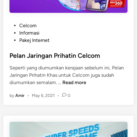
u
m
a
S
P
Celcom
e
o
Informasi
m
s
Pakej Internet
p
t
e
e
Pelan Jaringan Prihatin Celcom
n
d
Seperti yang diumumkan kerajaan sebelum ini, Pelan
a
i
Jaringan Prihatin Khas untuk Celcom juga sudah
A
n
P
diumumkan semalam. …
Read more
i
e
d
by
Amir
•
May 6, 2021
•
0
l
i
a
l
n
f
J
i
a
t
r
r