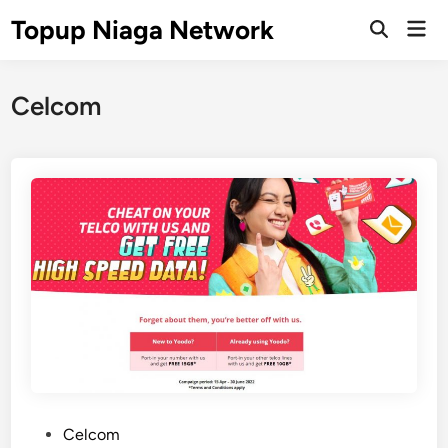
Skip
Topup Niaga Network
Mai
to
Open
Men
Search
content
Celcom
P
Celcom