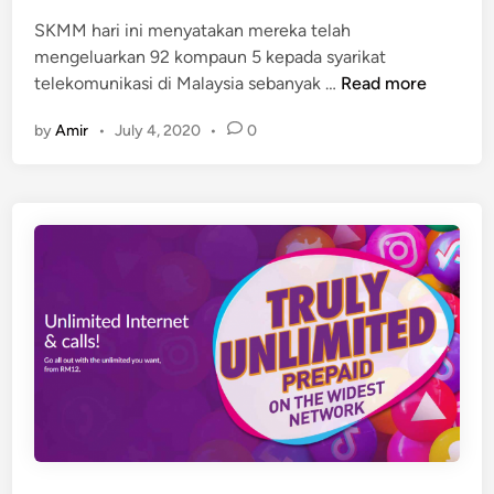
n
l
SKMM hari ini menyatakan mereka telah
e
mengeluarkan 92 kompaun 5 kepada syarikat
t
S
telekomunikasi di Malaysia sebanyak …
Read more
K
by
Amir
•
July 4, 2020
•
0
M
M
K
o
m
p
a
u
n
S
y
a
r
i