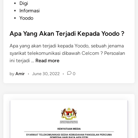
o
Digi
s
Informasi
t
Yoodo
e
d
Apa Yang Akan Terjadi Kepada Yoodo ?
i
Apa yang akan terjadi kepada Yoodo, sebuah jenama
n
syarikat telekomunikasi dibawah Celcom ? Persoalan
A
ini terjadi …
Read more
p
by
Amir
•
June 30, 2022
•
0
a
Y
a
n
g
A
k
a
n