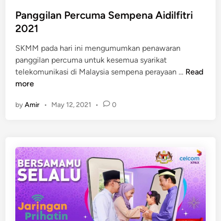
Panggilan Percuma Sempena Aidilfitri
2021
SKMM pada hari ini mengumumkan penawaran
panggilan percuma untuk kesemua syarikat
P
telekomunikasi di Malaysia sempena perayaan …
Read
a
more
n
by
Amir
•
May 12, 2021
•
0
g
g
i
l
a
n
P
e
r
c