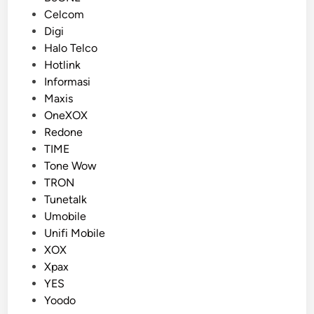
o
Celcom
s
Digi
t
Halo Telco
e
Hotlink
d
Informasi
i
Maxis
n
OneXOX
Redone
TIME
Tone Wow
TRON
Tunetalk
Umobile
Unifi Mobile
XOX
Xpax
YES
Yoodo