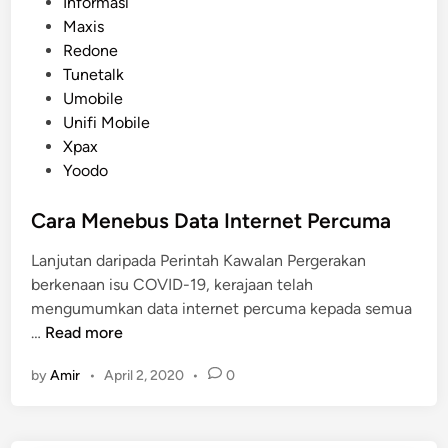
t
Informasi
a
e
Maxis
A
d
Redone
k
i
Tunetalk
h
n
Umobile
i
Unifi Mobile
r
Xpax
T
Yoodo
a
h
Cara Menebus Data Internet Percuma
u
n
Lanjutan daripada Perintah Kawalan Pergerakan
2
berkenaan isu COVID-19, kerajaan telah
0
mengumumkan data internet percuma kepada semua
2
C
…
Read more
0
a
by
Amir
•
April 2, 2020
•
0
r
a
M