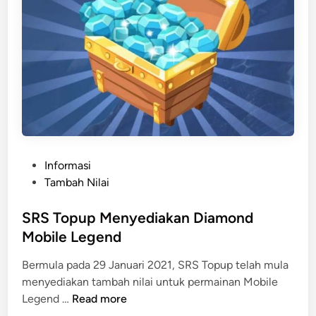
y
e
d
i
a
k
a
n
P
U
P
Informasi
B
o
Tambah Nilai
G
s
M
t
SRS Topup Menyediakan Diamond
o
e
Mobile Legend
b
d
i
Bermula pada 29 Januari 2021, SRS Topup telah mula
i
l
menyediakan tambah nilai untuk permainan Mobile
n
e
S
Legend …
Read more
U
R