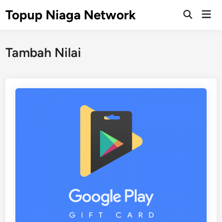
Skip
Topup Niaga Network
Mai
to
Open
Men
Search
content
Tambah Nilai