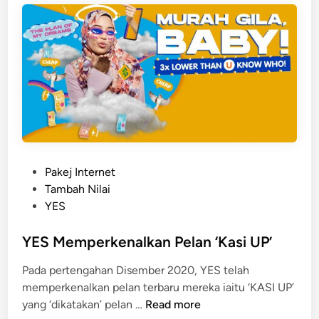
d
e
e
m
V
o
u
c
h
e
P
Pakej Internet
r
o
Tambah Nilai
Y
s
YES
E
t
S
e
YES Memperkenalkan Pelan ‘Kasi UP’
F
d
Pada pertengahan Disember 2020, YES telah
r
i
memperkenalkan pelan terbaru mereka iaitu ‘KASI UP’
e
n
Y
yang ‘dikatakan’ pelan …
Read more
e