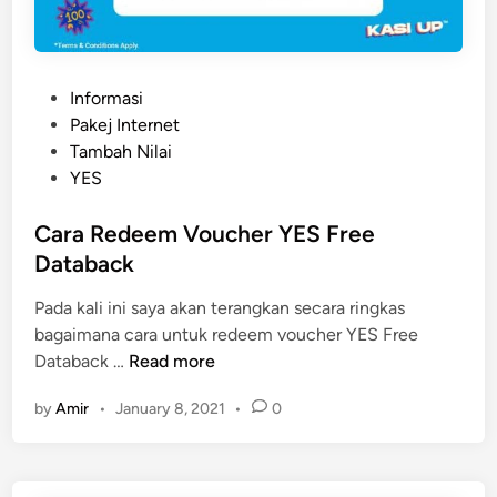
i
a
m
o
P
Informasi
n
o
Pakej Internet
d
s
Tambah Nilai
M
t
YES
o
e
b
d
Cara Redeem Voucher YES Free
i
i
Databack
l
n
e
Pada kali ini saya akan terangkan secara ringkas
L
bagaimana cara untuk redeem voucher YES Free
e
C
Databack …
Read more
g
a
e
by
Amir
•
January 8, 2021
•
0
r
n
a
d
R
e