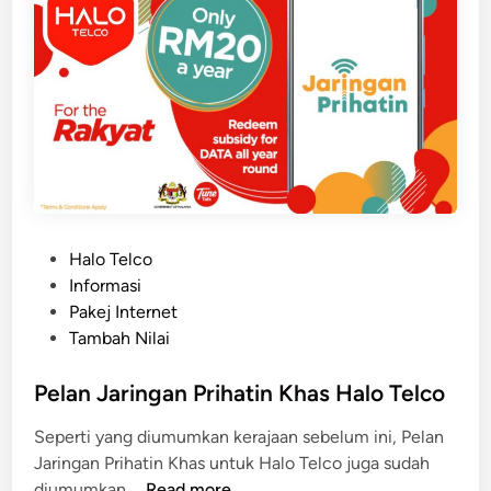
g
a
M
e
n
y
e
d
i
a
P
Halo Telco
k
o
Informasi
a
s
Pakej Internet
n
t
Tambah Nilai
G
e
o
d
Pelan Jaringan Prihatin Khas Halo Telco
o
i
Seperti yang diumumkan kerajaan sebelum ini, Pelan
g
n
Jaringan Prihatin Khas untuk Halo Telco juga sudah
l
P
diumumkan …
Read more