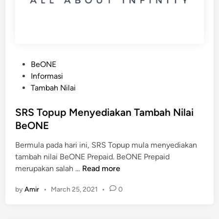
d
i
a
k
a
n
P
BeONE
D
o
Informasi
i
s
Tambah Nilai
a
t
m
e
SRS Topup Menyediakan Tambah Nilai
o
d
BeONE
n
i
d
Bermula pada hari ini, SRS Topup mula menyediakan
n
F
tambah nilai BeONE Prepaid. BeONE Prepaid
r
S
merupakan salah …
Read more
e
R
by
Amir
•
March 25, 2021
•
0
e
S
F
T
i
o