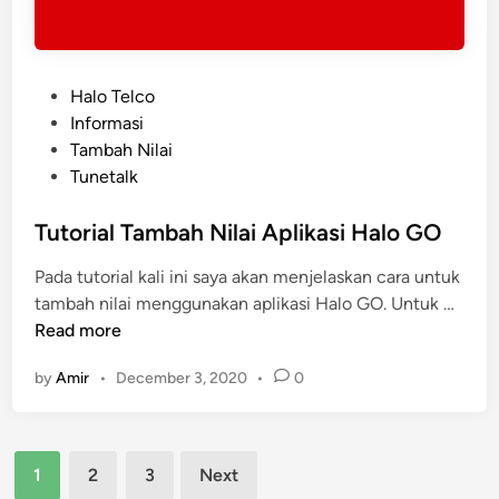
a
n
‘
K
P
Halo Telco
a
o
Informasi
s
s
Tambah Nilai
i
t
Tunetalk
U
e
P
d
Tutorial Tambah Nilai Aplikasi Halo GO
’
i
Pada tutorial kali ini saya akan menjelaskan cara untuk
n
T
tambah nilai menggunakan aplikasi Halo GO. Untuk …
u
Read more
t
by
Amir
•
December 3, 2020
•
0
o
r
i
Posts
a
1
2
3
Next
l