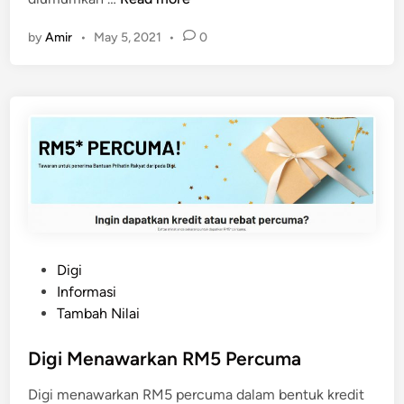
e
e
P
by
Amir
•
May 5, 2021
•
0
l
l
a
a
n
y
J
s
a
t
r
o
i
r
n
e
g
P
a
I
n
N
P
Digi
P
o
Informasi
r
s
Tambah Nilai
i
t
h
e
Digi Menawarkan RM5 Percuma
a
d
t
Digi menawarkan RM5 percuma dalam bentuk kredit
i