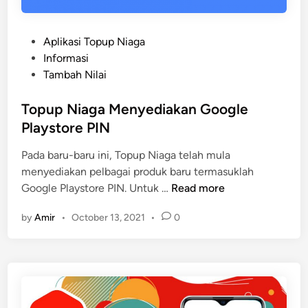
P
Aplikasi Topup Niaga
o
Informasi
s
Tambah Nilai
t
e
Topup Niaga Menyediakan Google
d
Playstore PIN
i
Pada baru-baru ini, Topup Niaga telah mula
n
menyediakan pelbagai produk baru termasuklah
T
Google Playstore PIN. Untuk …
Read more
o
by
Amir
•
October 13, 2021
•
0
p
u
p
N
i
a