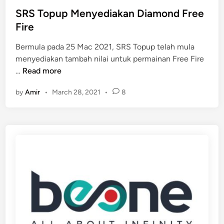
e
t
SRS Topup Menyediakan Diamond Free
r
e
Fire
c
d
u
Bermula pada 25 Mac 2021, SRS Topup telah mula
i
m
menyediakan tambah nilai untuk permainan Free Fire
n
S
a
…
Read more
R
by
Amir
•
March 28, 2021
•
8
S
T
o
p
u
p
M
e
n
y
e