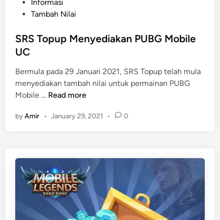
P
Informasi
h
o
Tambah Nilai
N
s
i
t
SRS Topup Menyediakan PUBG Mobile
l
e
UC
a
d
i
Bermula pada 29 Januari 2021, SRS Topup telah mula
i
B
menyediakan tambah nilai untuk permainan PUBG
n
e
S
Mobile …
Read more
O
R
by
Amir
•
January 29, 2021
•
0
N
S
E
T
o
p
u
p
M
e
n