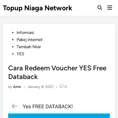
Skip
Topup Niaga Network
Mai
to
Open
Men
Search
content
Posted
Informasi
in
Pakej Internet
Tambah Nilai
YES
Cara Redeem Voucher YES Free
Databack
by
Amir
•
January 8, 2021
•
0