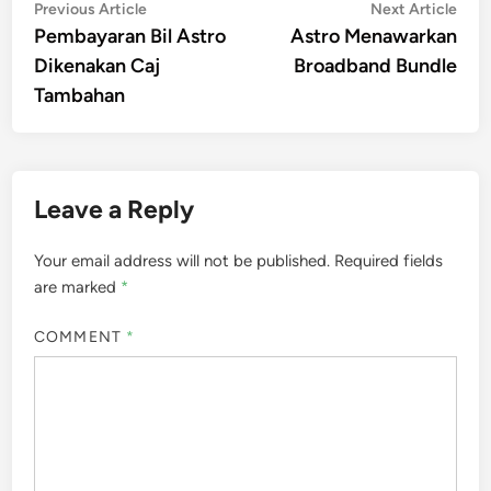
Post
Previous
Nex
Previous Article
Next Article
article:
artic
Pembayaran Bil Astro
Astro Menawarkan
navigation
Dikenakan Caj
Broadband Bundle
Tambahan
Leave a Reply
Your email address will not be published.
Required fields
are marked
*
COMMENT
*