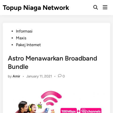
Skip
Topup Niaga Network
Mai
to
Open
Men
Search
content
Posted
Informasi
in
Maxis
Pakej Internet
Astro Menawarkan Broadband
Bundle
by
Amir
•
January 11, 2021
•
0