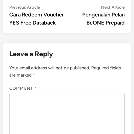
Post
Previous
Nex
Previous Article
Next Article
article:
artic
Cara Redeem Voucher
Pengenalan Pelan
navigation
YES Free Databack
BeONE Prepaid
Leave a Reply
Your email address will not be published.
Required fields
are marked
*
COMMENT
*