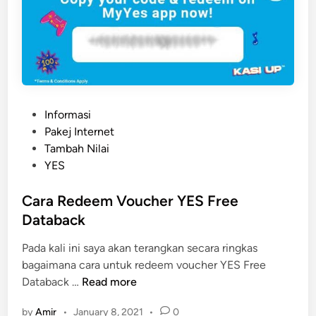
P
Informasi
o
Pakej Internet
s
Tambah Nilai
t
YES
e
d
Cara Redeem Voucher YES Free
i
Databack
n
Pada kali ini saya akan terangkan secara ringkas
bagaimana cara untuk redeem voucher YES Free
C
Databack …
Read more
a
by
Amir
•
January 8, 2021
•
0
r