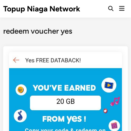
Skip
Topup Niaga Network
Mai
to
Open
Men
Search
content
redeem voucher yes