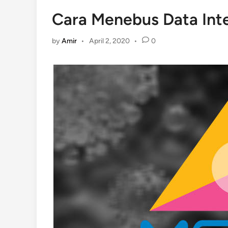
Cara Menebus Data Int
by
Amir
•
April 2, 2020
•
0