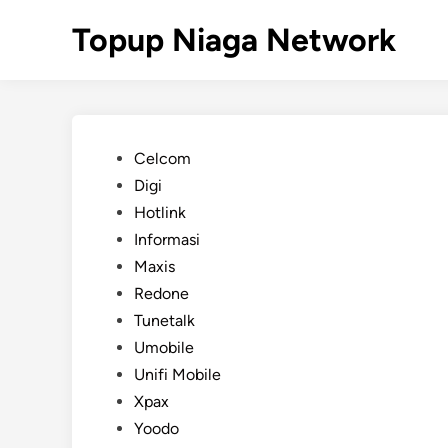
Skip
Topup Niaga Network
to
content
Posted
Celcom
in
Digi
Hotlink
Informasi
Maxis
Redone
Tunetalk
Umobile
Unifi Mobile
Xpax
Yoodo