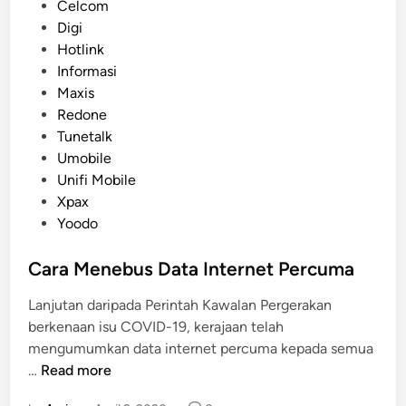
P
Celcom
o
Digi
s
Hotlink
t
Informasi
e
Maxis
d
Redone
i
Tunetalk
n
Umobile
Unifi Mobile
Xpax
Yoodo
Cara Menebus Data Internet Percuma
Lanjutan daripada Perintah Kawalan Pergerakan
berkenaan isu COVID-19, kerajaan telah
mengumumkan data internet percuma kepada semua
C
…
Read more
a