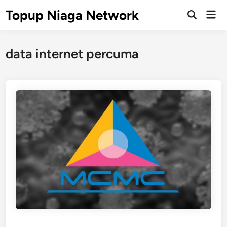
Skip
Topup Niaga Network
Mai
to
Open
Men
Search
content
data internet percuma