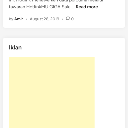
i
e
H
tawaran HotlinkMU GIGA Sale …
Read more
n
t
o
P
by
Amir
•
August 28, 2019
•
0
t
e
l
r
i
c
n
u
Iklan
k
m
M
a
e
n
a
w
a
r
k
a
n
D