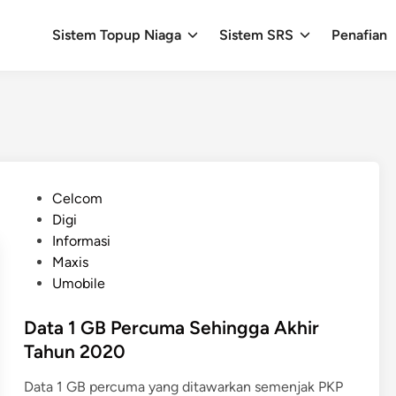
Sistem Topup Niaga
Sistem SRS
Penafian
P
Celcom
o
Digi
s
Informasi
t
Maxis
e
Umobile
d
i
Data 1 GB Percuma Sehingga Akhir
n
Tahun 2020
Data 1 GB percuma yang ditawarkan semenjak PKP