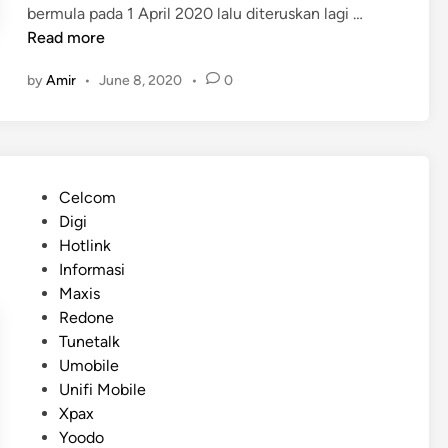
D
bermula pada 1 April 2020 lalu diteruskan lagi …
a
Read more
t
by
Amir
•
June 8, 2020
•
0
a
1
G
B
P
P
Celcom
e
o
Digi
r
s
Hotlink
c
t
Informasi
u
e
Maxis
m
d
Redone
a
i
Tunetalk
S
n
Umobile
e
Unifi Mobile
h
Xpax
i
Yoodo
n