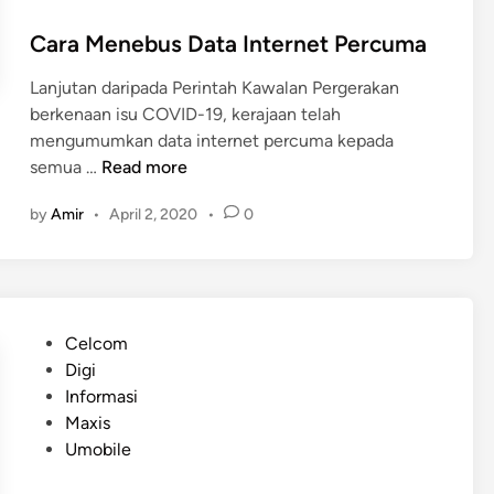
g
Cara Menebus Data Internet Percuma
g
a
Lanjutan daripada Perintah Kawalan Pergerakan
A
berkenaan isu COVID-19, kerajaan telah
k
mengumumkan data internet percuma kepada
h
C
semua …
Read more
i
a
r
by
Amir
•
April 2, 2020
•
0
r
T
a
a
M
h
e
u
n
n
P
Celcom
e
2
o
Digi
b
0
s
Informasi
u
2
t
Maxis
s
0
e
Umobile
D
d
a