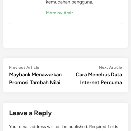
kemudahan pengguna.
More by Amir
Post
Previous
Nex
Previous Article
Next Article
article:
artic
Maybank Menawarkan
Cara Menebus Data
navigation
Promosi Tambah Nilai
Internet Percuma
Leave a Reply
Your email address will not be published.
Required fields