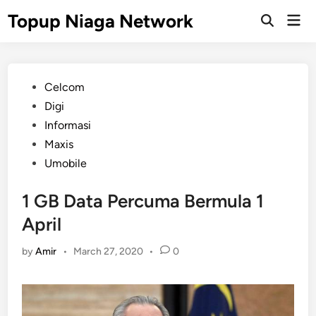
Skip
Topup Niaga Network
Mai
to
Open
Men
Search
content
Posted
Celcom
in
Digi
Informasi
Maxis
Umobile
1 GB Data Percuma Bermula 1
April
by
Amir
•
March 27, 2020
•
0