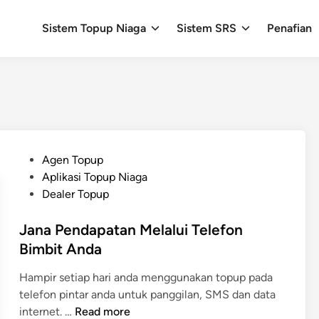
Sistem Topup Niaga
Sistem SRS
Penafian
P
Agen Topup
o
Aplikasi Topup Niaga
s
Dealer Topup
t
e
Jana Pendapatan Melalui Telefon
d
Bimbit Anda
i
Hampir setiap hari anda menggunakan topup pada
n
telefon pintar anda untuk panggilan, SMS dan data
J
internet. …
Read more