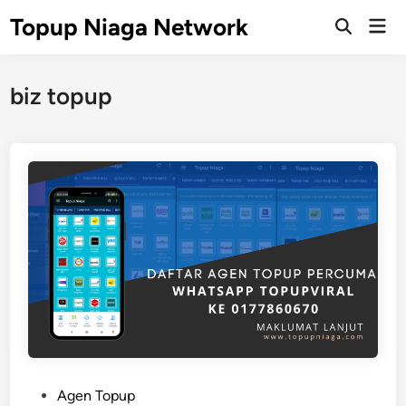
Skip
Topup Niaga Network
Mai
to
Open
Men
Search
content
biz topup
P
Agen Topup