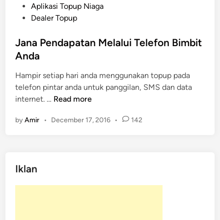
o
Aplikasi Topup Niaga
s
Dealer Topup
t
e
Jana Pendapatan Melalui Telefon Bimbit
d
Anda
i
Hampir setiap hari anda menggunakan topup pada
n
telefon pintar anda untuk panggilan, SMS dan data
J
internet. …
Read more
a
by
Amir
•
December 17, 2016
•
142
n
a
P
e
Iklan
n
d
a
p
a