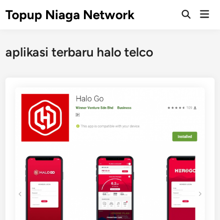
Skip
Topup Niaga Network
Mai
to
Open
Men
Search
content
aplikasi terbaru halo telco