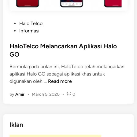
P
Halo Telco
o
Informasi
s
t
HaloTelco Melancarkan Aplikasi Halo
e
GO
d
Bermula pada bulan ini, HaloTelco telah melancarkan
i
aplikasi Halo GO sebagai aplikasi khas untuk
n
H
digunakan oleh …
Read more
a
by
Amir
•
March 5, 2020
•
0
l
o
T
e
Iklan
l
c