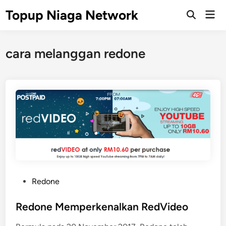
Skip
Topup Niaga Network
Mai
to
Open
Men
Search
content
cara melanggan redone
P
Redone
o
s
Redone Memperkenalkan RedVideo
t