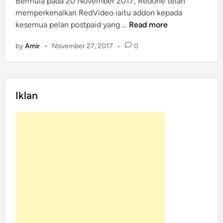
Bermula pada 20 November 2017, Redone telah
e
memperkenalkan RedVideo iaitu addon kepada
d
R
kesemua pelan postpaid yang …
Read more
i
e
n
by
Amir
•
November 27, 2017
•
0
d
o
n
e
Iklan
M
e
m
p
e
r
k
e
n
a
l