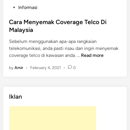
P
Informasi
o
s
Cara Menyemak Coverage Telco Di
t
Malaysia
e
Sebelum menggunakan apa-apa rangkaian
d
telekomunikasi, anda pasti risau dan ingin menyemak
i
C
coverage telco di kawasan anda. …
Read more
n
a
by
Amir
•
February 4, 2021
•
0
r
a
M
e
Iklan
n
y
e
m
a