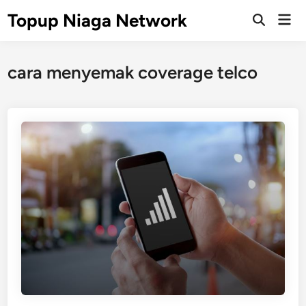
Skip
Topup Niaga Network
Mai
to
Open
Men
Search
content
cara menyemak coverage telco