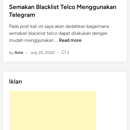
s
Semakan Blacklist Telco Menggunakan
t
Telegram
e
Pada post kali ini saya akan dedahkan bagaimana
d
semakan blacklist telco dapat dilakukan dengan
i
S
mudah menggunakan …
Read more
n
e
by
Amir
•
July 22, 2020
•
2
m
a
k
a
Iklan
n
B
l
a
c
k
l