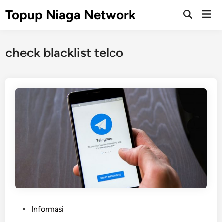
Skip
Topup Niaga Network
Mai
to
Open
Men
Search
content
check blacklist telco
P
Informasi
o