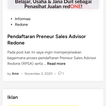
P
Informasi
o
Redone
s
t
Pendaftaran Preneur Sales Advisor
e
Redone
d
Pada post kali ini saya ingin memperjelaskan
i
bagaimana proses pendaftaran Preneur Sales Advisor
n
P
Redone (RPSA) serta …
Read more
e
by
Amir
•
November 2, 2020
•
1
n
d
a
f
Iklan
t
a