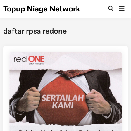
Skip
Topup Niaga Network
Mai
to
Open
Men
Search
content
daftar rpsa redone