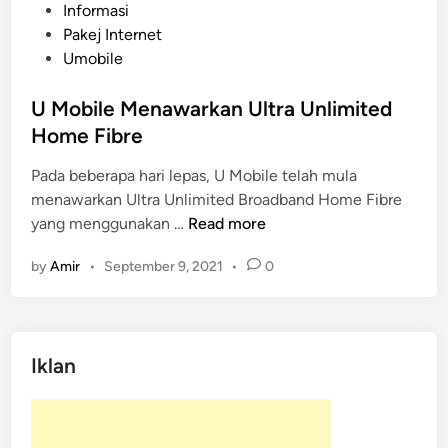
P
Informasi
o
Pakej Internet
s
Umobile
t
e
U Mobile Menawarkan Ultra Unlimited
d
Home Fibre
i
Pada beberapa hari lepas, U Mobile telah mula
n
menawarkan Ultra Unlimited Broadband Home Fibre
U
yang menggunakan …
Read more
M
by
Amir
•
September 9, 2021
•
0
o
b
i
l
Iklan
e
M
e
n