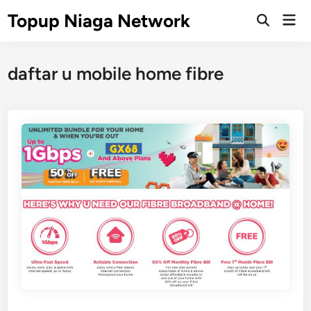
Skip
Topup Niaga Network
Mai
to
Open
Men
Search
content
daftar u mobile home fibre