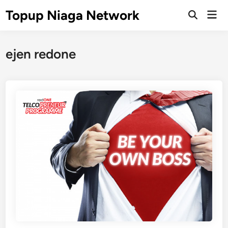
Skip
Topup Niaga Network
Mai
to
Open
Men
Search
content
ejen redone