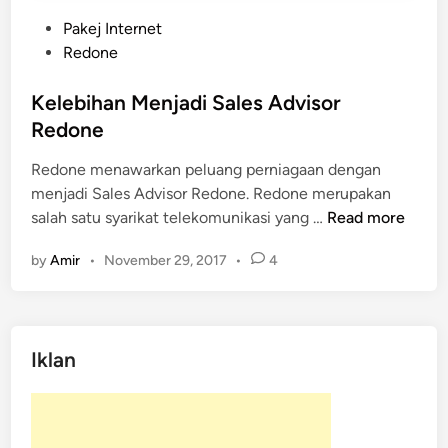
P
Pakej Internet
o
Redone
s
t
Kelebihan Menjadi Sales Advisor
e
Redone
d
Redone menawarkan peluang perniagaan dengan
i
menjadi Sales Advisor Redone. Redone merupakan
n
K
salah satu syarikat telekomunikasi yang …
Read more
e
by
Amir
•
November 29, 2017
•
4
l
e
b
i
Iklan
h
a
n
M