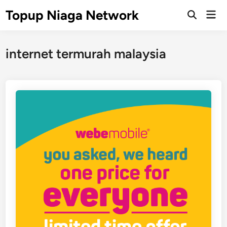
Skip
Topup Niaga Network
Mai
to
Open
Men
Search
content
internet termurah malaysia