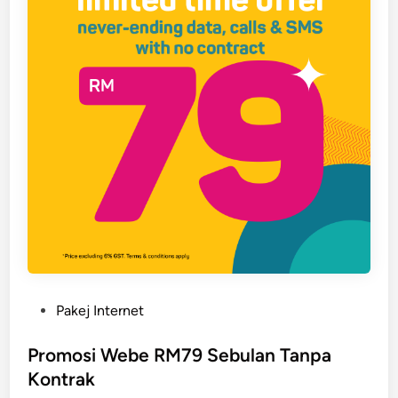
P
Pakej Internet
o
s
Promosi Webe RM79 Sebulan Tanpa
t
Kontrak
e