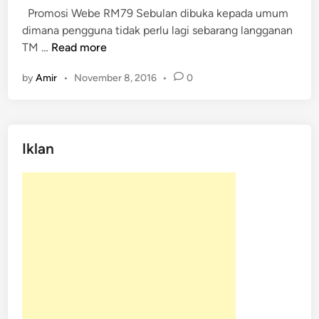
Promosi Webe RM79 Sebulan dibuka kepada umum
d
dimana pengguna tidak perlu lagi sebarang langganan
i
P
TM …
Read more
n
r
by
Amir
•
November 8, 2016
•
0
o
m
o
s
Iklan
i
W
e
b
e
R
M
7
9
S