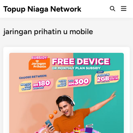
Skip
Topup Niaga Network
Mai
to
Open
Men
Search
content
jaringan prihatin u mobile