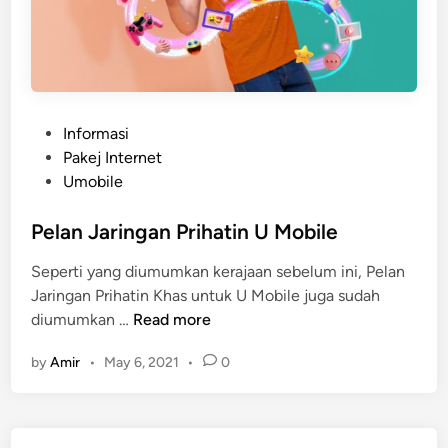
P
Informasi
o
Pakej Internet
s
Umobile
t
e
Pelan Jaringan Prihatin U Mobile
d
Seperti yang diumumkan kerajaan sebelum ini, Pelan
i
Jaringan Prihatin Khas untuk U Mobile juga sudah
n
P
diumumkan …
Read more
e
by
Amir
•
May 6, 2021
•
0
l
a
n
J