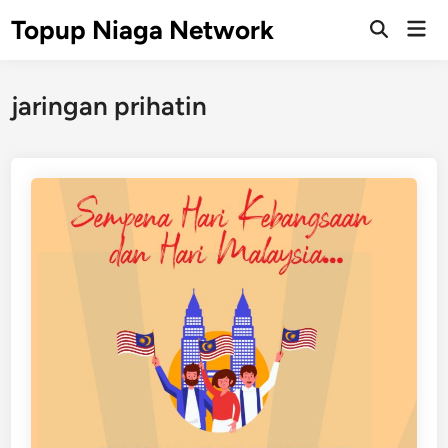
Skip
Topup Niaga Network
Mai
to
Open
Men
Search
content
jaringan prihatin