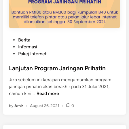
P
Berita
o
Informasi
s
Pakej Internet
t
e
Lanjutan Program Jaringan Prihatin
d
Jika sebelum ini kerajaan mengumumkan program
i
jaringan prihatin akan berakhir pada 31 Julai 2021,
n
L
namun kini …
Read more
a
by
Amir
•
August 26, 2021
•
0
n
j
u
t