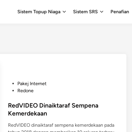
Sistem Topup Niaga
Sistem SRS
Penafian
P
Pakej Internet
o
Redone
s
t
RedVIDEO Dinaiktaraf Sempena
e
Kemerdekaan
d
RedVIDEO dinaiktaraf sempena kemerdekaan pada
i