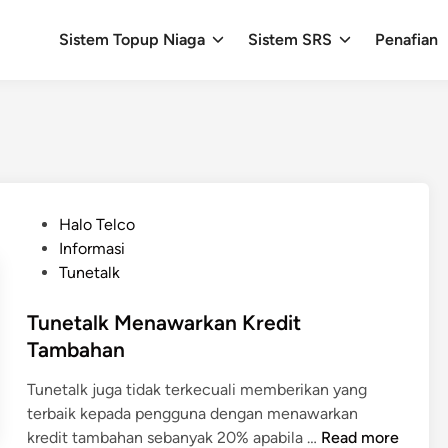
Sistem Topup Niaga
Sistem SRS
Penafian
P
Halo Telco
o
Informasi
s
Tunetalk
t
e
Tunetalk Menawarkan Kredit
d
Tambahan
i
Tunetalk juga tidak terkecuali memberikan yang
n
terbaik kepada pengguna dengan menawarkan
T
kredit tambahan sebanyak 20% apabila …
Read more