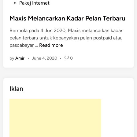
o
Pakej Internet
s
t
Maxis Melancarkan Kadar Pelan Terbaru
e
Bermula pada 4 Jun 2020, Maxis melancarkan kadar
d
pelan terbaru untuk kebanyakan pelan postpaid atau
i
M
pascabayar …
Read more
n
a
by
Amir
•
June 4, 2020
•
0
x
i
s
M
Iklan
e
l
a
n
c
a
r