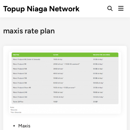
Skip
Topup Niaga Network
Mai
to
Open
Men
Search
content
maxis rate plan
P
Maxis