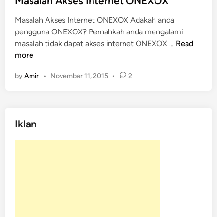
Masalah Akses Internet ONEXOX
t
Masalah Akses Internet ONEXOX Adakah anda
e
pengguna ONEXOX? Pernahkah anda mengalami
d
M
masalah tidak dapat akses internet ONEXOX …
Read
i
a
more
n
s
by
Amir
•
November 11, 2015
•
2
a
l
a
h
Iklan
A
k
s
e
s
I
n
t