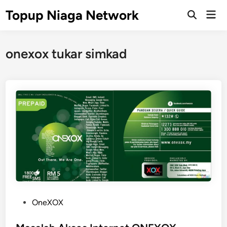
Skip
Topup Niaga Network
Mai
to
Open
Men
Search
content
onexox tukar simkad
P
OneXOX
o
s