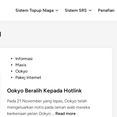
Sistem Topup Niaga
Sistem SRS
Penafian
d
P
Informasi
o
Maxis
s
Ookyo
t
Pakej Internet
e
d
Ookyo Beralih Kepada Hotlink
i
Pada 21 November yang lepas, Ookyo telah
n
mengeluarkan notis pada laman web mereka
O
berkenaan pelan Ookyo …
Read more