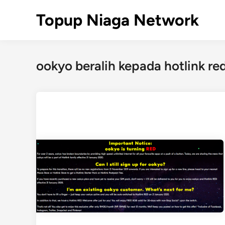
Skip
Topup Niaga Network
to
content
ookyo beralih kepada hotlink re