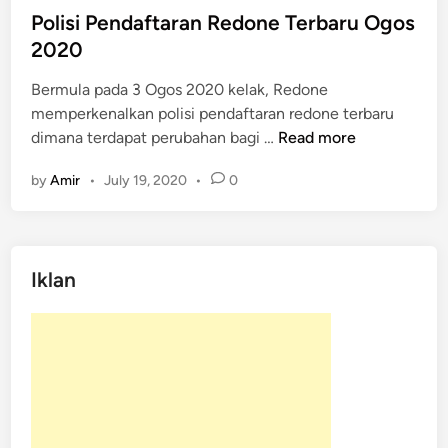
t
Polisi Pendaftaran Redone Terbaru Ogos
e
2020
d
Bermula pada 3 Ogos 2020 kelak, Redone
i
memperkenalkan polisi pendaftaran redone terbaru
n
P
dimana terdapat perubahan bagi …
Read more
o
by
Amir
•
July 19, 2020
•
0
l
i
s
i
Iklan
P
e
n
d
a
f
t