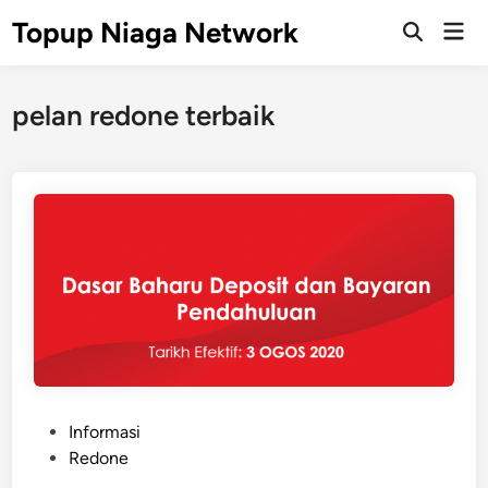
Skip
Topup Niaga Network
Mai
to
Open
Men
Search
content
pelan redone terbaik
P
Informasi
o
Redone
s