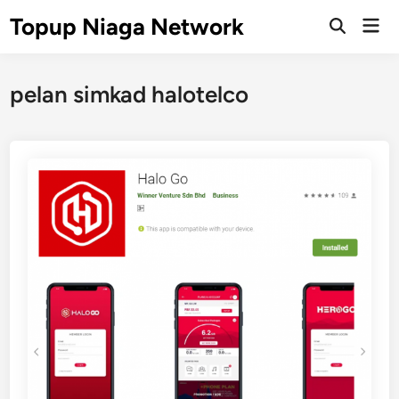
Skip
Topup Niaga Network
Mai
to
Open
Men
Search
content
pelan simkad halotelco