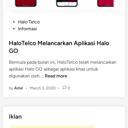
P
Halo Telco
o
Informasi
s
t
HaloTelco Melancarkan Aplikasi Halo
e
GO
d
Bermula pada bulan ini, HaloTelco telah melancarkan
i
aplikasi Halo GO sebagai aplikasi khas untuk
n
H
digunakan oleh …
Read more
a
by
Amir
•
March 5, 2020
•
0
l
o
T
e
Iklan
l
c