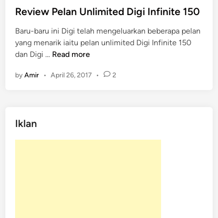
s
Review Pelan Unlimited Digi Infinite 150
t
Baru-baru ini Digi telah mengeluarkan beberapa pelan
e
yang menarik iaitu pelan unlimited Digi Infinite 150
d
R
dan Digi …
Read more
i
e
n
by
Amir
•
April 26, 2017
•
2
v
i
e
w
Iklan
P
e
l
a
n
U
n
l
i