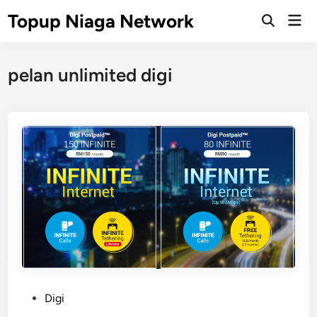
Skip
Topup Niaga Network
Mai
to
Open
Men
Search
content
pelan unlimited digi
P
Digi
o