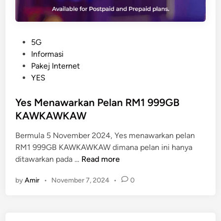
P
5G
o
Informasi
s
Pakej Internet
t
YES
e
d
Yes Menawarkan Pelan RM1 999GB
i
KAWKAWKAW
n
Bermula 5 November 2024, Yes menawarkan pelan
RM1 999GB KAWKAWKAW dimana pelan ini hanya
Y
ditawarkan pada …
Read more
e
by
Amir
•
November 7, 2024
•
0
s
M
e
n