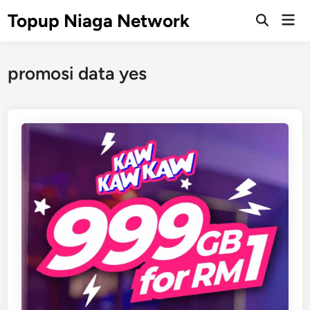
Skip
Topup Niaga Network
Mai
to
Open
Men
Search
content
promosi data yes