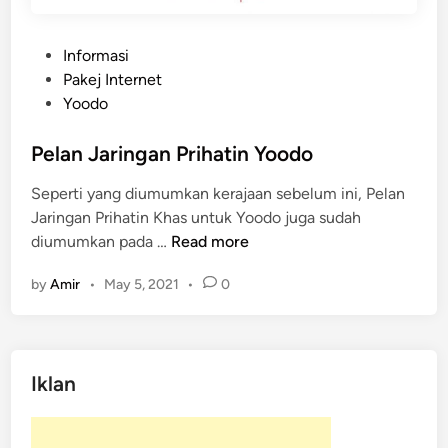
P
Informasi
o
Pakej Internet
s
Yoodo
t
e
Pelan Jaringan Prihatin Yoodo
d
Seperti yang diumumkan kerajaan sebelum ini, Pelan
i
Jaringan Prihatin Khas untuk Yoodo juga sudah
n
P
diumumkan pada …
Read more
e
by
Amir
•
May 5, 2021
•
0
l
a
n
J
Iklan
a
r
i