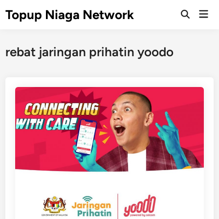
Skip
Topup Niaga Network
Mai
to
Open
Men
Search
content
rebat jaringan prihatin yoodo