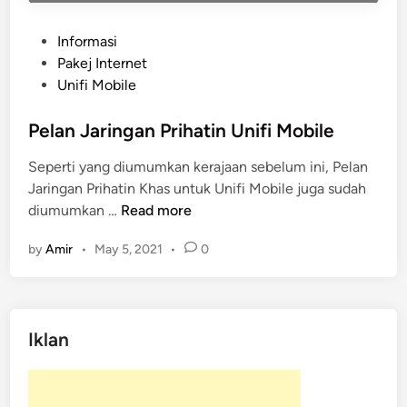
P
Informasi
o
Pakej Internet
s
Unifi Mobile
t
e
Pelan Jaringan Prihatin Unifi Mobile
d
Seperti yang diumumkan kerajaan sebelum ini, Pelan
i
Jaringan Prihatin Khas untuk Unifi Mobile juga sudah
n
P
diumumkan …
Read more
e
by
Amir
•
May 5, 2021
•
0
l
a
n
J
Iklan
a
r
i
n