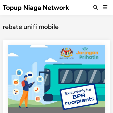
Skip
Topup Niaga Network
Mai
to
Open
Men
Search
content
rebate unifi mobile