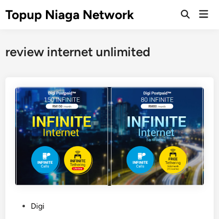
Skip
Topup Niaga Network
Mai
to
Open
Men
Search
content
review internet unlimited
P
Digi
o