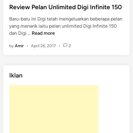
s
Review Pelan Unlimited Digi Infinite 150
t
Baru-baru ini Digi telah mengeluarkan beberapa pelan
e
yang menarik iaitu pelan unlimited Digi Infinite 150
d
R
dan Digi …
Read more
i
e
n
by
Amir
•
April 26, 2017
•
2
v
i
e
w
Iklan
P
e
l
a
n
U
n
l
i