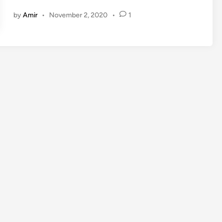
e
by
Amir
•
November 2, 2020
•
1
n
d
a
f
t
a
r
a
n
P
r
e
n
e
u
r
S
a