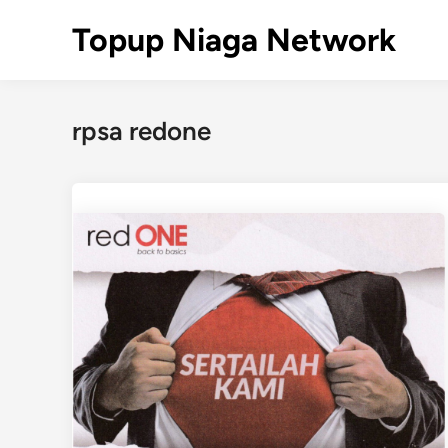
Skip
Topup Niaga Network
to
content
rpsa redone