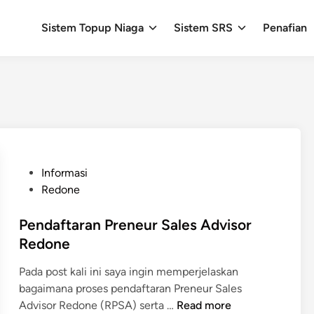
Sistem Topup Niaga
Sistem SRS
Penafian
P
Informasi
o
Redone
s
t
Pendaftaran Preneur Sales Advisor
e
Redone
d
Pada post kali ini saya ingin memperjelaskan
i
bagaimana proses pendaftaran Preneur Sales
n
P
Advisor Redone (RPSA) serta …
Read more