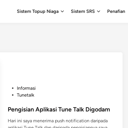
Sistem Topup Niaga
Sistem SRS
Penafian
P
Informasi
o
Tunetalk
s
t
Pengisian Aplikasi Tune Talk Digodam
e
Hari ini saya menerima push notification daripada
d
aplikasi Tune Talk dan daripada pengisiannya saya