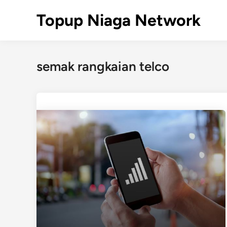
Skip
Topup Niaga Network
to
content
semak rangkaian telco