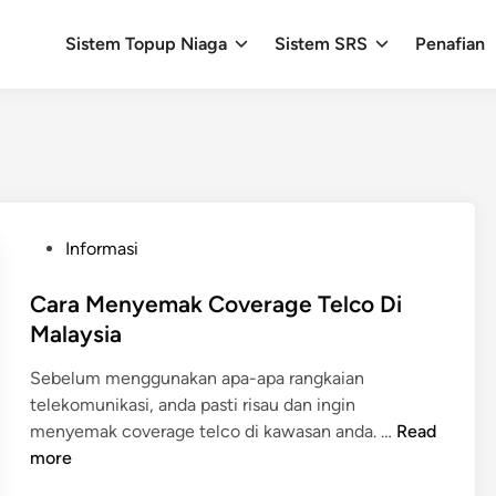
Sistem Topup Niaga
Sistem SRS
Penafian
P
Informasi
o
s
Cara Menyemak Coverage Telco Di
t
Malaysia
e
Sebelum menggunakan apa-apa rangkaian
d
telekomunikasi, anda pasti risau dan ingin
i
C
menyemak coverage telco di kawasan anda. …
Read
n
a
more
r