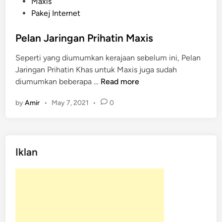
o
Maxis
s
Pakej Internet
t
e
Pelan Jaringan Prihatin Maxis
d
Seperti yang diumumkan kerajaan sebelum ini, Pelan
i
Jaringan Prihatin Khas untuk Maxis juga sudah
n
P
diumumkan beberapa …
Read more
e
by
Amir
•
May 7, 2021
•
0
l
a
n
J
Iklan
a
r
i
n
g
a