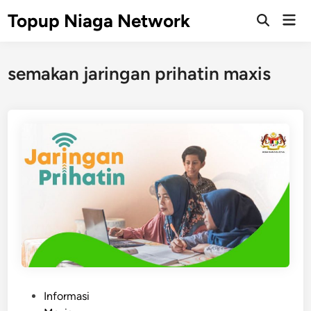
Skip
Topup Niaga Network
Mai
to
Open
Men
Search
content
semakan jaringan prihatin maxis
P
Informasi