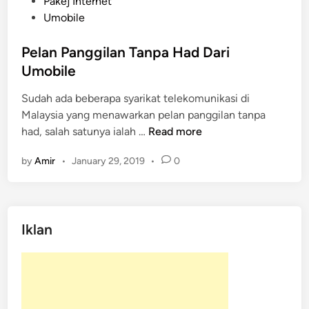
P
Pakej Internet
o
Umobile
s
t
Pelan Panggilan Tanpa Had Dari
e
Umobile
d
Sudah ada beberapa syarikat telekomunikasi di
i
Malaysia yang menawarkan pelan panggilan tanpa
n
P
had, salah satunya ialah …
Read more
e
by
Amir
•
January 29, 2019
•
0
l
a
n
P
Iklan
a
n
g
g
i