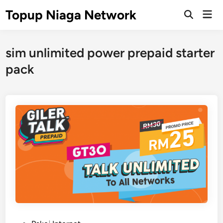
Skip
Topup Niaga Network
Mai
to
Open
Men
Search
content
sim unlimited power prepaid starter
pack