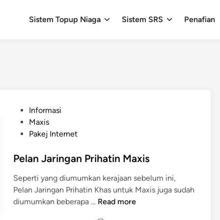
Sistem Topup Niaga
Sistem SRS
Penafian
P
Informasi
o
Maxis
s
Pakej Internet
t
e
Pelan Jaringan Prihatin Maxis
d
Seperti yang diumumkan kerajaan sebelum ini,
i
Pelan Jaringan Prihatin Khas untuk Maxis juga sudah
n
P
diumumkan beberapa …
Read more
e