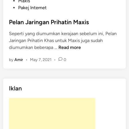
o
Maxis
s
Pakej Internet
t
e
Pelan Jaringan Prihatin Maxis
d
Seperti yang diumumkan kerajaan sebelum ini, Pelan
i
Jaringan Prihatin Khas untuk Maxis juga sudah
n
P
diumumkan beberapa …
Read more
e
by
Amir
•
May 7, 2021
•
0
l
a
n
J
Iklan
a
r
i
n
g
a