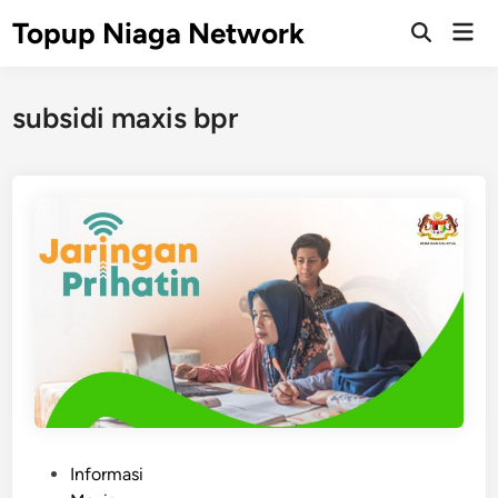
Skip
Topup Niaga Network
Mai
to
Open
Men
Search
content
subsidi maxis bpr
P
Informasi