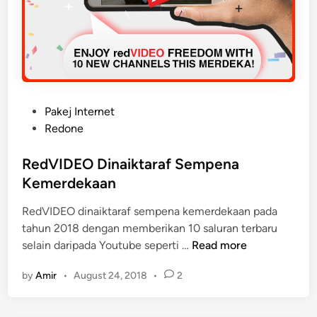
P
Pakej Internet
o
Redone
s
t
RedVIDEO Dinaiktaraf Sempena
e
Kemerdekaan
d
RedVIDEO dinaiktaraf sempena kemerdekaan pada
i
tahun 2018 dengan memberikan 10 saluran terbaru
n
R
selain daripada Youtube seperti …
Read more
e
by
Amir
•
August 24, 2018
•
2
d
V
I