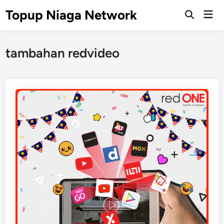
Skip
Topup Niaga Network
Mai
to
Open
Men
Search
content
tambahan redvideo