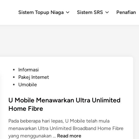
Sistem Topup Niaga
Sistem SRS
Penafian
P
Informasi
o
Pakej Internet
s
Umobile
t
e
U Mobile Menawarkan Ultra Unlimited
d
Home Fibre
i
Pada beberapa hari lepas, U Mobile telah mula
n
menawarkan Ultra Unlimited Broadband Home Fibre
U
yang menggunakan …
Read more