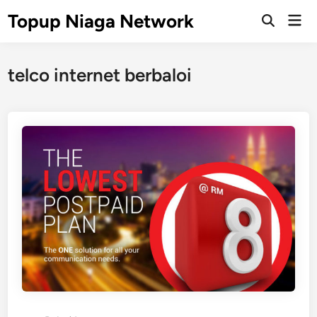
Skip
Topup Niaga Network
Mai
to
Open
Men
Search
content
telco internet berbaloi