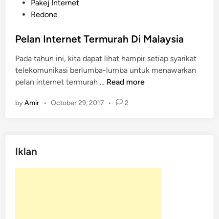
P
Pakej Internet
o
Redone
s
t
Pelan Internet Termurah Di Malaysia
e
Pada tahun ini, kita dapat lihat hampir setiap syarikat
d
telekomunikasi berlumba-lumba untuk menawarkan
i
P
pelan internet termurah …
Read more
n
e
by
Amir
•
October 29, 2017
•
2
l
a
n
I
Iklan
n
t
e
r
n
e