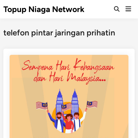
Skip
Topup Niaga Network
Mai
to
Open
Men
Search
content
telefon pintar jaringan prihatin