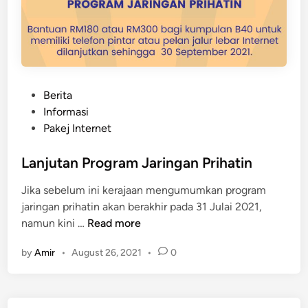
P
Berita
o
Informasi
s
Pakej Internet
t
e
Lanjutan Program Jaringan Prihatin
d
Jika sebelum ini kerajaan mengumumkan program
i
jaringan prihatin akan berakhir pada 31 Julai 2021,
n
L
namun kini …
Read more
a
by
Amir
•
August 26, 2021
•
0
n
j
u
t